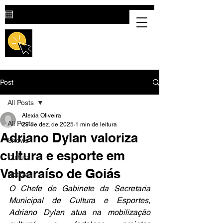
Destaque Cultural |
Portal Cultural
em Valparaíso de Goiás
Post
All Posts
Alexia Oliveira
All Posts
29 de dez. de 2025
1 min de leitura
Adriano Dylan valoriza
Shows
cultura e esporte em
Cultura
Valparaíso de Goiás
Notícias
O Chefe de Gabinete da Secretaria 
Municipal de Cultura e Esportes, 
Adriano Dylan atua na mobilização 