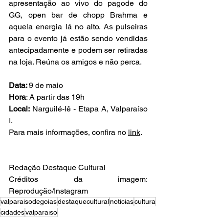
apresentação ao vivo do pagode do 
GG, open bar de chopp Brahma e 
aquela energia lá no alto. As pulseiras 
para o evento já estão sendo vendidas 
antecipadamente e podem ser retiradas 
na loja. Reúna os amigos e não perca. 
Data: 
9 de maio
Hora
: A partir das 19h
Local:
 Narguilé-lê - Etapa A, Valparaíso 
I. 
Para mais informações, confira no 
link
.
Redação Destaque Cultural
Créditos da imagem: 
Reprodução/Instagram
valparaisodegoias
destaquecultural
noticias
cultura
cidades
valparaiso