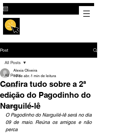
Destaque Cultural |
Portal Cultural
em Valparaíso de Goiás
Post
All Posts
Alexia Oliveira
All Posts
10 de abr.
1 min de leitura
Confira tudo sobre a 2ª
Shows
edição do Pagodinho do
Cultura
Narguilé-lê
Notícias
O Pagodinho do Narguilé-lê será no dia 
09 de maio. Reúna os amigos e não 
perca