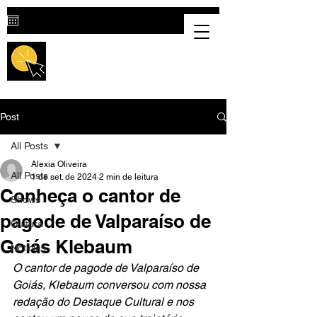
Destaque Cultural |
Portal Cultural
em Valparaíso de Goiás
Post
All Posts
Alexia Oliveira
All Posts
1 de set. de 2024
2 min de leitura
Conheça o cantor de
Shows
pagode de Valparaíso de
Cultura
Goiás Klebaum
Notícias
O cantor de pagode de Valparaíso de 
Goiás, Klebaum conversou com nossa 
redação do Destaque Cultural e nos 