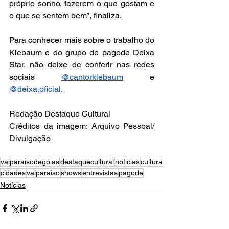
próprio sonho, fazerem o que gostam e 
o que se sentem bem”, finaliza. 
Para conhecer mais sobre o trabalho do 
Klebaum e do grupo de pagode Deixa 
Star, não deixe de conferir nas redes 
sociais 
@cantorklebaum
 e 
@deixa.oficial
. 
Redação Destaque Cultural
Créditos da imagem: Arquivo Pessoal/ 
Divulgação
valparaisodegoias
destaquecultural
noticias
cultura
cidades
valparaiso
shows
entrevistas
pagode
Notícias