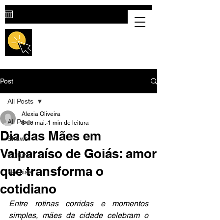
Destaque Cultural |
Portal Cultural
em Valparaíso de Goiás
Post
All Posts
Alexia Oliveira
All Posts
8 de mai.
1 min de leitura
Dia das Mães em
Shows
Valparaíso de Goiás: amor
Cultura
que transforma o
Notícias
cotidiano
Entre rotinas corridas e momentos 
simples, mães da cidade celebram o 