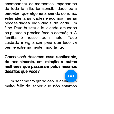
acompanhar os momentos importantes 
de toda família, ter sensibilidade para 
perceber que algo está saindo do rumo, 
estar atenta às idades e acompanhar as 
necessidades individuais de cada um 
filho. Para buscar a felicidade em todos 
os pilares é preciso foco e estratégia. A 
família é nosso bem maior. Todo 
cuidado e vigilância para que tudo vá 
bem é extremamente importante. 
Como você descreve esse sentimento, 
de acolhimento, em relação a outras 
mulheres que passaram pelos mesmos 
desafios que você?
É um sentimento grandioso. A gente fica 
muito feliz de saber que nós estamos 
mobilizando não somente as mulheres 
do Brasil, mas, o mundo está se 
mobilizando em favor das mulheres e 
nós estamos juntos nessa causa. Um 
conselho que eu daria às mulheres que 