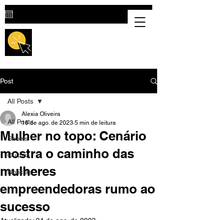
Destaque Cultural |
Portal Cultural
em Valparaíso de Goiás
Post
All Posts
Alexia Oliveira
All Posts
16 de ago. de 2023
5 min de leitura
Mulher no topo: Cenário
Shows
mostra o caminho das
Cultura
mulheres
Notícias
empreendedoras rumo ao
sucesso