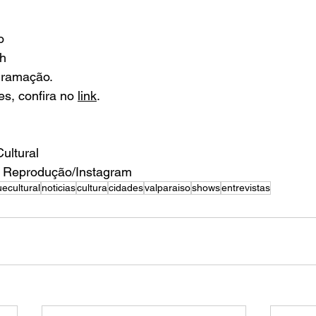
o
7h
gramação.  
s, confira no 
link
. 
ultural
: Reprodução/Instagram
ecultural
noticias
cultura
cidades
valparaiso
shows
entrevistas