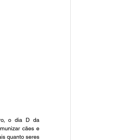
ro, o dia D da 
imunizar cães e 
ais quanto seres 