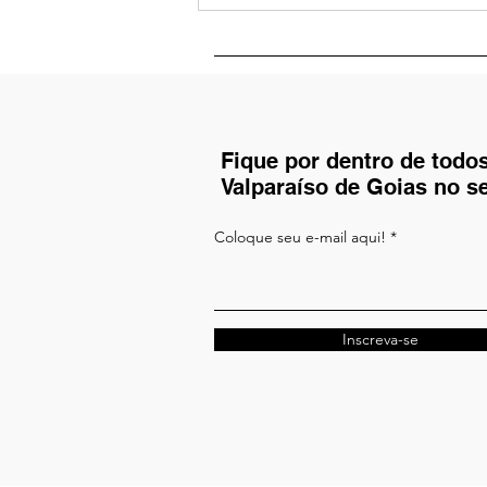
Escola Municipal de
Línguas de Valparaíso
promove VII Sarau de
Libras
Fique por dentro de todo
Valparaíso de Goias no s
Coloque seu e-mail aqui!
Inscreva-se