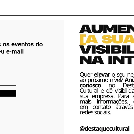
Roda Mensal de Capoeira
Júni
do Centro Cultural Dendê
em V
Capoeira vai acontecer
para
neste dia 26 de setembro
Com
s os eventos do
eu e-mail