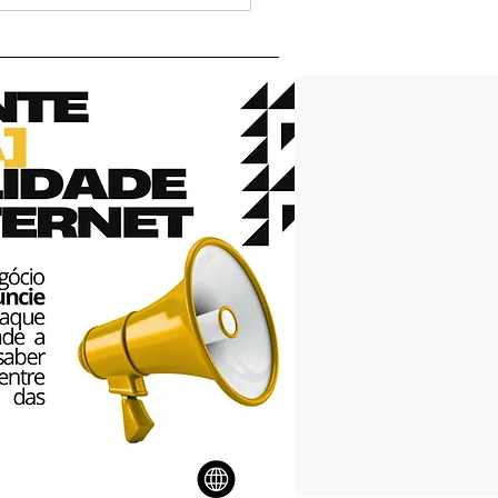
or Chicó desembarca
alparaíso de Goiás
 show de humor no
edy Sul