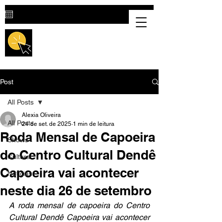
Destaque Cultural |
Portal Cultural
em Valparaíso de Goiás
Post
All Posts
Alexia Oliveira
All Posts
24 de set. de 2025
1 min de leitura
Roda Mensal de Capoeira
Shows
do Centro Cultural Dendê
Cultura
Capoeira vai acontecer
Notícias
neste dia 26 de setembro
A roda mensal de capoeira do Centro 
Cultural Dendê Capoeira vai acontecer 