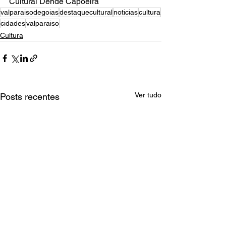
Cultural Dendê Capoeira
valparaisodegoias
destaquecultural
noticias
cultura
cidades
valparaiso
Cultura
Ver tudo
Posts recentes