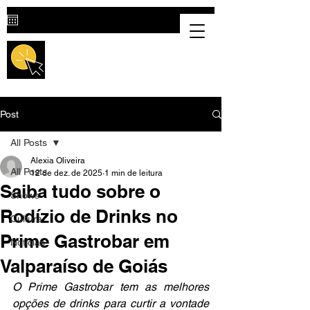
Destaque Cultural |
Portal Cultural
em Valparaíso de Goiás
Post
All Posts
Alexia Oliveira
All Posts
12 de dez. de 2025
1 min de leitura
Saiba tudo sobre o
Shows
Rodízio de Drinks no
Cultura
Prime Gastrobar em
Notícias
Valparaíso de Goiás
O Prime Gastrobar tem as melhores 
opções de drinks para curtir a vontade 