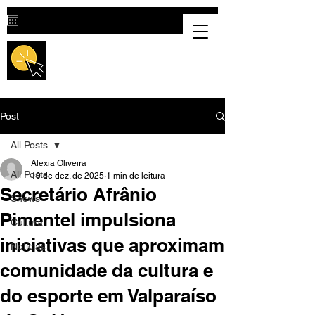
Destaque Cultural |
Portal Cultural
em Valparaíso de Goiás
Post
All Posts
Alexia Oliveira
All Posts
10 de dez. de 2025
1 min de leitura
Secretário Afrânio
Shows
Pimentel impulsiona
Cultura
iniciativas que aproximam
Notícias
comunidade da cultura e
do esporte em Valparaíso