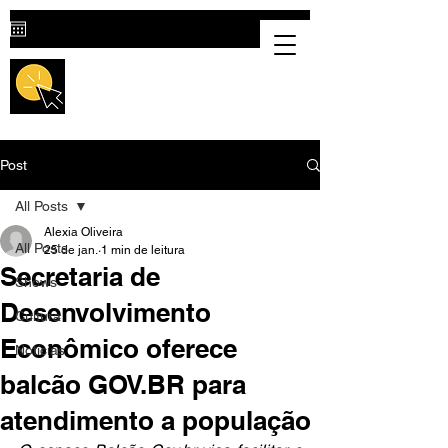
Destaque Cultural |
Portal Cultural
em Valparaíso de Goiás
Post
All Posts
Alexia Oliveira
All Posts
25 de jan.
1 min de leitura
Secretaria de
Shows
Desenvolvimento
Cultura
Econômico oferece
Notícias
balcão GOV.BR para
atendimento a população