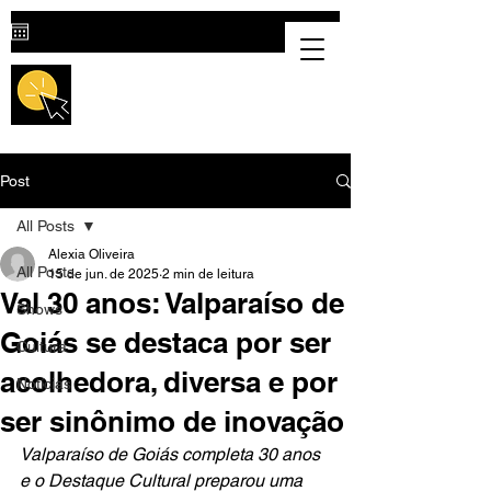
Destaque Cultural |
Portal Cultural
em Valparaíso de Goiás
Post
All Posts
Alexia Oliveira
All Posts
15 de jun. de 2025
2 min de leitura
Val 30 anos: Valparaíso de
Shows
Goiás se destaca por ser
Cultura
acolhedora, diversa e por
Notícias
ser sinônimo de inovação
Valparaíso de Goiás completa 30 anos 
e o Destaque Cultural preparou uma 