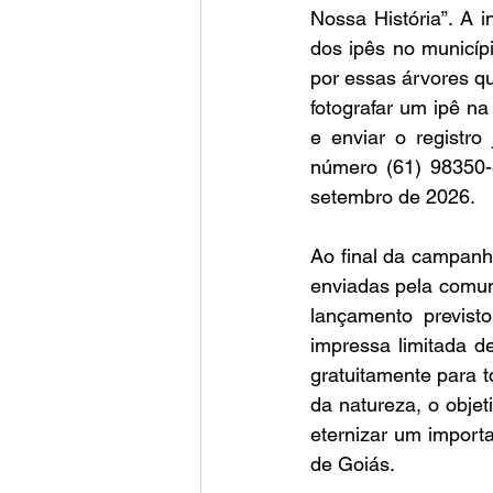
Nossa História”. A i
dos ipês no municípi
por essas árvores q
fotografar um ipê na 
e enviar o registro
número (61) 98350-8
setembro de 2026.
Ao final da campanha
enviadas pela comunid
lançamento previs
impressa limitada d
gratuitamente para 
da natureza, o objet
eternizar um importa
de Goiás.