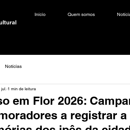
Início
Quem somos
Notíci
ultural
Notícias
jul.
1 min de leitura
so em Flor 2026: Camp
moradores a registrar a
órias dos ipês da cida