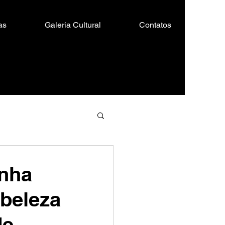
as
Galeria Cultural
Contatos
anha
 beleza
de