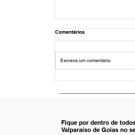
Comentários
Escreva um comentário
Pet Aquecido, coração
quentinho: como proteger
seu amigo nos dias de frio
em casa
Fique por dentro de todo
Valparaíso de Goias no s