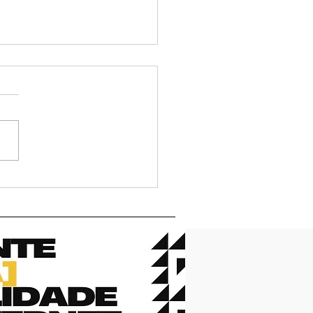
iá da Paróquia de São
cisco de Assis vai
tecer nos dias 10, 11 e
e julho