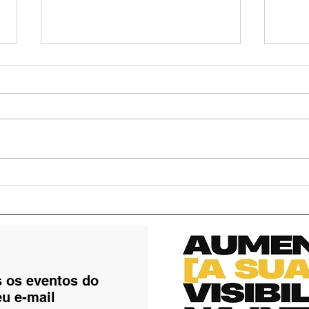
Natureza Viva: Ipês
Arra
começam a florir em
Fran
Valparaíso de Goiás
acon
12 d
s os eventos do
eu e-mail