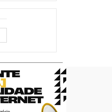
a do camarote Sumiu
está confirmada no
io Show 2026 e o
to promete grandes
ções em Valparaíso de
ás