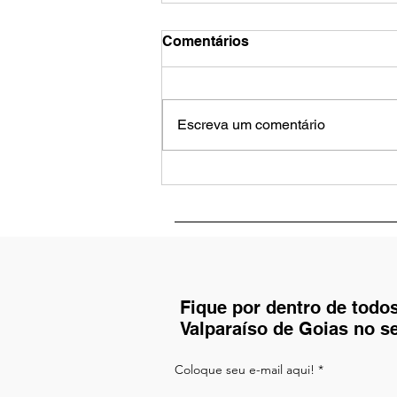
Comentários
Escreva um comentário
7ª Edição da Resenha de
Banjo promete reunir
amantes do pagode em
Valparaíso de Goiás
Fique por dentro de todo
Valparaíso de Goias no s
Coloque seu e-mail aqui!