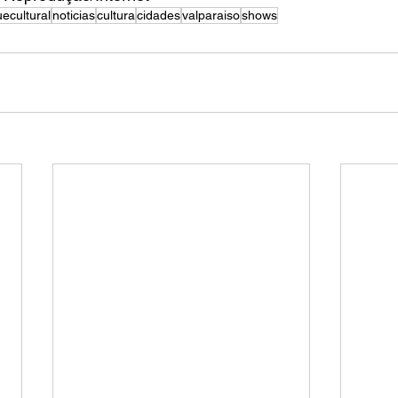
ecultural
noticias
cultura
cidades
valparaiso
shows