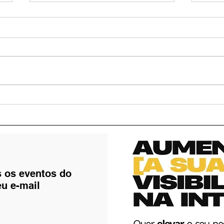
Arena Rodeio Kids promete
Volt
agitar o fim de semana com
Uai 
atrações gratuitas para a
Rode
criançada
even
atra
Goi
s os eventos do
eu e-mail