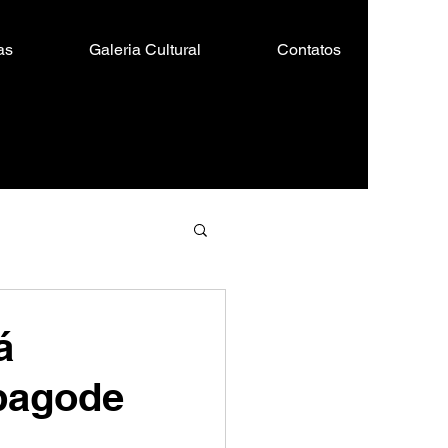
as
Galeria Cultural
Contatos
á
pagode