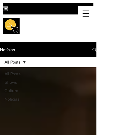
Destaque Cultural |
Portal Cultural
em Valparaíso de Goiás
Notícias
All Posts
All Posts
Shows
Cultura
Notícias