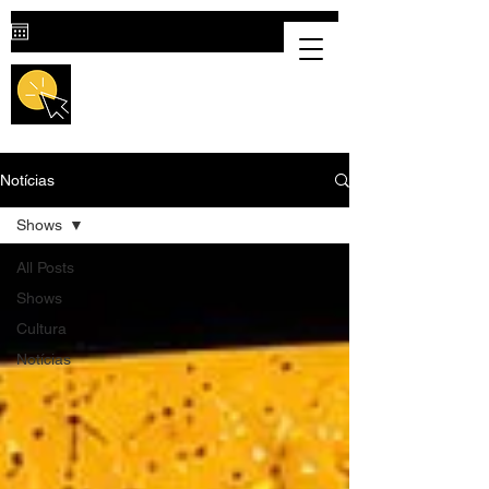
Destaque Cultural |
Portal Cultural
em Valparaíso de Goiás
Notícias
Shows
All Posts
Shows
Cultura
Notícias