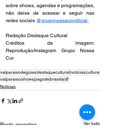
sobre shows, agendas e programações, 
não deixe de acessar e seguir nas 
redes sociais 
@gruponossacoroficial
. 
Redação Destaque Cultural
Créditos da imagem: 
Reprodução/Instagram Grupo Nossa 
Cor
valparaisodegoias
destaquecultural
noticias
cultura
valparaiso
shows
pagode
brasilia
df
Notícias
Ver tudo
Posts recentes