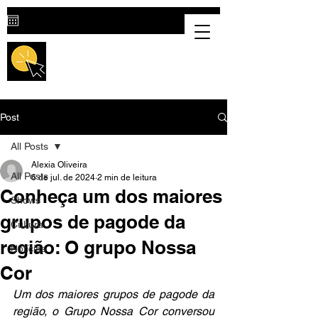
Destaque Cultural |
Portal Cultural
em Valparaíso de Goiás
Post
All Posts
Alexia Oliveira
All Posts
6 de jul. de 2024
2 min de leitura
Conheça um dos maiores
Shows
grupos de pagode da
Cultura
região: O grupo Nossa
Notícias
Cor
Um dos maiores grupos de pagode da 
região, o Grupo Nossa Cor conversou 