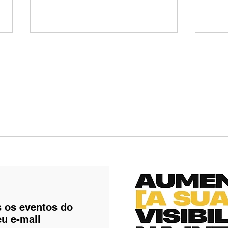
Retrospectiva Cultural:
Secr
Confira os momentos em
apro
que a cultura marcou
popu
Valparaíso de Goiás ao
longo do ano de 2025
s os eventos do
eu e-mail