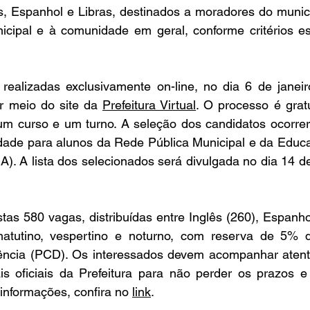
s, Espanhol e Libras, destinados a moradores do municí
icipal e à comunidade em geral, conforme critérios es
 realizadas exclusivamente on-line, no dia 6 de janeir
 meio do site da 
Prefeitura Virtual
. O processo é gratu
m curso e um turno. A seleção dos candidatos ocorrer
ridade para alunos da Rede Pública Municipal e da Educ
). A lista dos selecionados será divulgada no dia 14 de 
stas 580 vagas, distribuídas entre Inglês (260), Espanhol
matutino, vespertino e noturno, com reserva de 5% 
ência (PCD). Os interessados devem acompanhar aten
s oficiais da Prefeitura para não perder os prazos e 
informações, confira no 
link
. 