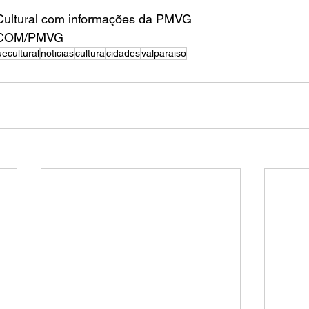
ultural com informações da PMVG 
SECOM/PMVG
ecultural
noticias
cultura
cidades
valparaiso