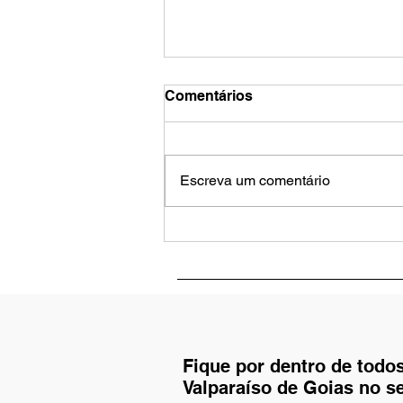
Comentários
Escreva um comentário
Adriano Dylan valoriza
cultura e esporte em
Valparaíso de Goiás
Fique por dentro de todo
Valparaíso de Goias no s