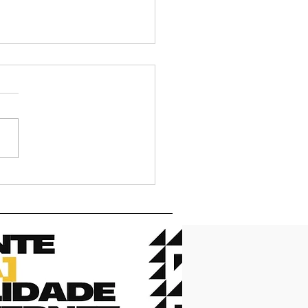
etaria de Comunicação
xima gestão e
lação em Valparaíso