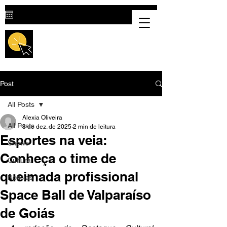
Destaque Cultural |
Portal Cultural
em Valparaíso de Goiás
Post
All Posts
Alexia Oliveira
All Posts
8 de dez. de 2025
2 min de leitura
Esportes na veia:
Shows
Conheça o time de
Cultura
queimada profissional
Notícias
Space Ball de Valparaíso
de Goiás