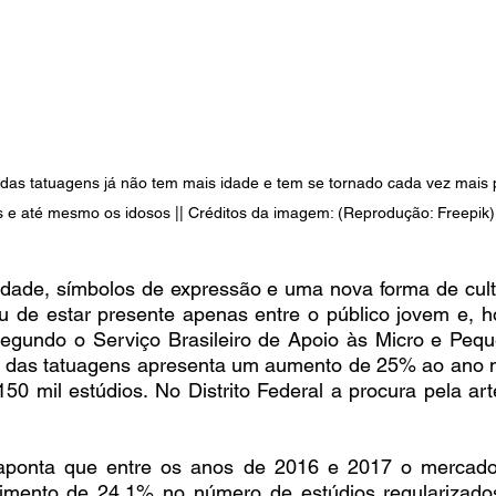
 das tatuagens já não tem mais idade e tem se tornado cada vez mais p
s e até mesmo os idosos || Créditos da imagem: (Reprodução: Freepik)
idade, símbolos de expressão e uma nova forma de cult
u de estar presente apenas entre o público jovem e, ho
egundo o Serviço Brasileiro de Apoio às Micro e Peq
 das tatuagens apresenta um aumento de 25% ao ano no 
0 mil estúdios. No Distrito Federal a procura pela art
ponta que entre os anos de 2016 e 2017 o mercado 
cimento de 24,1% no número de estúdios regularizados