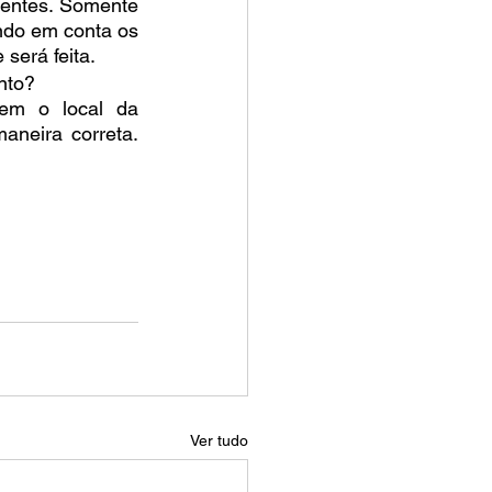
entes. Somente 
ndo em conta os 
será feita.
nto?
em o local da 
neira correta. 
Ver tudo