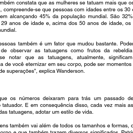
ambém constata que as mulheres se tatuam mais que o
ria, compreende-se que pessoas com idades entre os 30 
em alcançando 45% da população mundial. São 32% r
 29 anos de idade e, acima dos 50 anos de idade, os
undial.
essoas também é um fator que mudou bastante. Podem
de observar as tatuagens como frutos da rebeldia
-se notar que as tatuagens, atualmente, significa
a de você eternizar em seu corpo, pode ser momentos de
de superações”, explica Wanderson. 
que os números deixaram para trás um passado de 
 tatuador. E em consequência disso, cada vez mais as
as tatuagens, adotar um estilo de vida.
ens também vai além de todos os tamanhos e formas, 
corpo e que também trazem diversos significados. Patrí