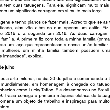
a tem duas tatuagens. Para ela, significam muito mais
com um significado carregam em si muito mais força. 
gens e tenho planos de fazer mais. Acredito que se as 
ficado, elas vão além do que apenas um estilo. Fiz 
e 2016 e a segunda em 2018. As duas carregam u
família. A primeira fiz com toda a minha família (primas,
osse um laço que representasse a nossa união familiar.
 mulheres em minha família também possuem uma 
e irmandade”, explica. 
de julho
ela arte milenar, no dia 20 de julho é comemorado o Di
a mundialmente, em homenagem à chegada do tatuado
nhecido como Lucky Tattoo. Ele desembarcou no Brasil p
. Trazia consigo a primeira máquina elétrica de tatuag
tornaria um objeto de trabalho e inspiração para muito
fora. 