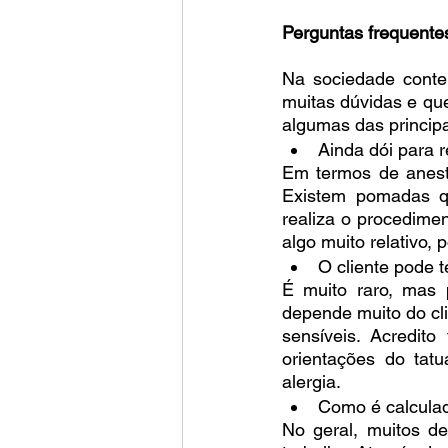
Perguntas frequente
Na sociedade conte
muitas dúvidas e qu
algumas das principa
Ainda dói para r
Em termos de anesté
Existem pomadas q
realiza o procedimen
algo muito relativo,
O cliente pode t
É muito raro, mas 
depende muito do cli
sensíveis. Acredito
orientações do tat
alergia.
Como é calculad
No geral, muitos de