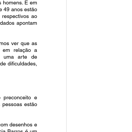
s homens. E em 
e 49 anos estão 
espectivos ao 
 dados apontam 
os ver que as 
 em relação a 
m uma arte de 
 dificuldades, 
preconceito e 
 pessoas estão 
com desenhos e 
cia Barros é um 