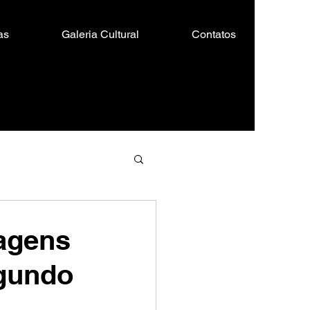
as
Galeria Cultural
Contatos
uagens
egundo