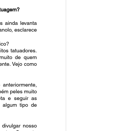
atuagem?
 ainda levanta 
olo, esclarece 
ico?
os tatuadores. 
muito de quem 
ente. Vejo como 
nteriormente, 
bém peles muito 
ta e seguir as 
 algum tipo de 
divulgar nosso 