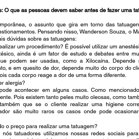
s: O que as pessoas devem saber antes de fazer uma t
mporânea, o assunto que gira em torno das tatuagens
estionamentos. Pensando nisso, Wanderson Souza, o Man
is dúvidas sobre as tatuagens:
ealizar um procedimento? É possível utilizar um anestés
sico, ainda é um fator de estudo e debates entre muit
ue podem ser usadas, como a Xilocaína. Depende 
to, e em quesito de dor, depende muito do corpo do cli
 pois cada corpo reage a dor de uma forma diferente.
er alergia?
pode acontecer em alguns casos. Como mencionado a
ente. Pois existem tanto peles muito oleosas, como tam
 também que se o cliente realizar uma higiene corre
uador são muito raros os casos onde pode ocasionar
o o preço para realizar uma tatuagem?
 nós tatuadores utilizamos nossas redes sociais para 